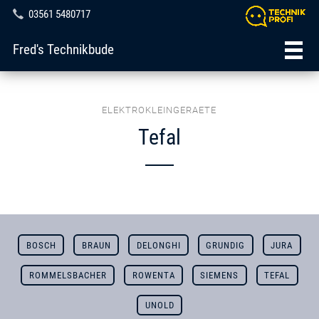
03561 5480717
Fred's Technikbude
ELEKTROKLEINGERAETE
Tefal
BOSCH
BRAUN
DELONGHI
GRUNDIG
JURA
ROMMELSBACHER
ROWENTA
SIEMENS
TEFAL
UNOLD