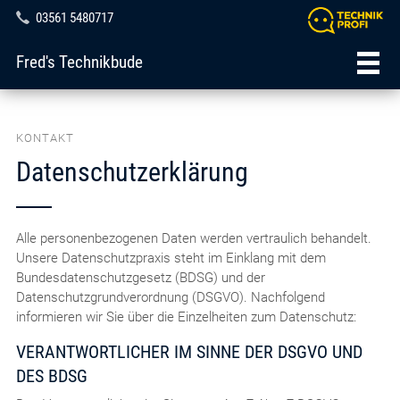
03561 5480717
Fred's Technikbude
KONTAKT
Datenschutzerklärung
Alle personenbezogenen Daten werden vertraulich behandelt.
Unsere Datenschutzpraxis steht im Einklang mit dem
Bundesdatenschutzgesetz (BDSG) und der
Datenschutzgrundverordnung (DSGVO). Nachfolgend
informieren wir Sie über die Einzelheiten zum Datenschutz:
VERANTWORTLICHER IM SINNE DER DSGVO UND
DES BDSG