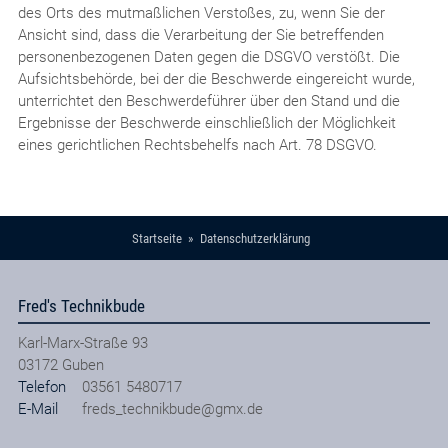
des Orts des mutmaßlichen Verstoßes, zu, wenn Sie der
Ansicht sind, dass die Verarbeitung der Sie betreffenden
personenbezogenen Daten gegen die DSGVO verstößt. Die
Aufsichtsbehörde, bei der die Beschwerde eingereicht wurde,
unterrichtet den Beschwerdeführer über den Stand und die
Ergebnisse der Beschwerde einschließlich der Möglichkeit
eines gerichtlichen Rechtsbehelfs nach Art. 78 DSGVO.
Startseite
Datenschutzerklärung
Fred's Technikbude
Karl-Marx-Straße 93
03172
Guben
Telefon
03561 5480717
E-Mail
freds_technikbude@gmx.de